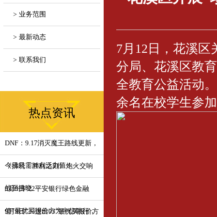
> 业务范围
> 最新动态
7月12日，花溪
> 联系我们
分局、花溪区教育
全教育公益活动。
余名在校学生参加
热点资讯
DNF：9.17消灭魔王路线更新，
今日只需38点活力值！
《拂晓：胜利之刻》炮火交响
战至拂晓
9月9日“22平安银行绿色金融
债”最优买报价方为中信银行，
9月9日“23进出03”最优买报价方