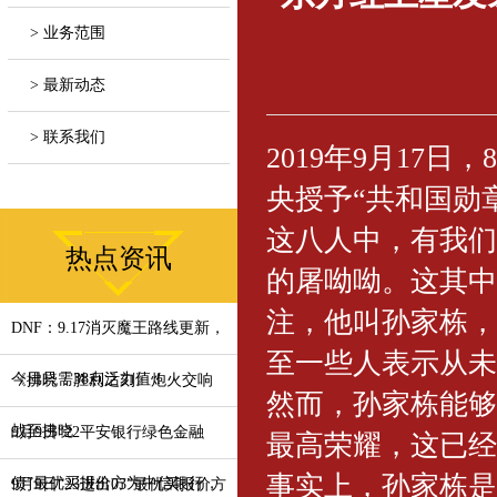
> 业务范围
> 最新动态
> 联系我们
2019年9月17
央授予“共和国勋
这八人中，有我们
热点资讯
的屠呦呦。这其中
注，他叫孙家栋，
DNF：9.17消灭魔王路线更新，
至一些人表示从未
今日只需38点活力值！
《拂晓：胜利之刻》炮火交响
然而，孙家栋能够
战至拂晓
9月9日“22平安银行绿色金融
最高荣耀，这已经
事实上，孙家栋是
债”最优买报价方为中信银行，
9月9日“23进出03”最优买报价方