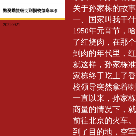
关于孙家栋的故事
到期收
为交通银行，到期收益率1.7
东吴期货研究所投资策略早参
一、国家叫我干什
20220921
1950年元宵节
了红烧肉，在那个
到肉的年代里，红
就这样，孙家栋准
家栋终于吃上了香
校领导突然拿着喇
一直以来，孙家栋
商量的情况下，就
前往北京的火车。
到了目的地，空军