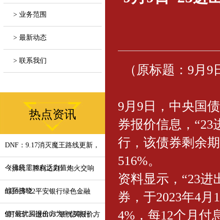
> 业务范围
> 最新动态
> 联系我们
（原标题：9月9
9月9日，中央国
热点资讯
券报价信息，“23
行，该债券剩余期限
DNF：9.17消灭魔王路线更新，
516%。
今日只需38点活力值！
《拂晓：胜利之刻》炮火交响
资料显示，“23进
战至拂晓
9月9日“22平安银行绿色金融
券，于2023年4
4%，每12个月付
债”最优买报价方为中信银行，
9月9日“23进出03”最优买报价方